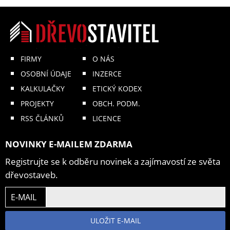
FIRMY
O NÁS
OSOBNÍ ÚDAJE
INZERCE
KALKULAČKY
ETICKÝ KODEX
PROJEKTY
OBCH. PODM.
RSS ČLÁNKŮ
LICENCE
NOVINKY E-MAILEM ZDARMA
Registrujte se k odběru novinek a zajímavostí ze světa
dřevostaveb.
E-MAIL
ULOŽIT E-MAIL