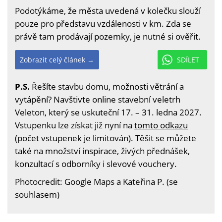
Podotýkáme, že města uvedená v kolečku slouží
pouze pro představu vzdálenosti v km. Zda se
právě tam prodávají pozemky, je nutné si ověřit.
Zobrazit celý článek →
SDÍLET
P.S.
Řešíte stavbu domu, možnosti větrání a
vytápění? Navštivte online stavební veletrh
Veleton, který se uskuteční 17. – 31. ledna 2027.
Vstupenku lze získat již nyní na
tomto odkazu
(počet vstupenek je limitován). Těšit se můžete
také na množství inspirace, živých přednášek,
konzultací s odborníky i slevové vouchery.
Photocredit: Google Maps a Kateřina P. (se
souhlasem)