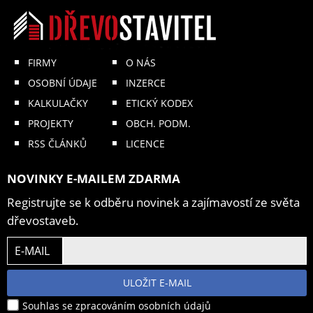
FIRMY
O NÁS
OSOBNÍ ÚDAJE
INZERCE
KALKULAČKY
ETICKÝ KODEX
PROJEKTY
OBCH. PODM.
RSS ČLÁNKŮ
LICENCE
NOVINKY E-MAILEM ZDARMA
Registrujte se k odběru novinek a zajímavostí ze světa
dřevostaveb.
E-MAIL
ULOŽIT E-MAIL
Souhlas se zpracováním osobních údajů