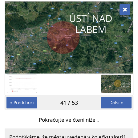
41 / 53
« Předchozí
Další »
Pokračujte ve čtení níže ↓
Podotýkáme, že města uvedená v kolečku slouží