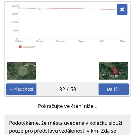
32 / 53
« Předchozí
Další »
Pokračujte ve čtení níže ↓
Podotýkáme, že města uvedená v kolečku slouží
pouze pro představu vzdálenosti v km. Zda se