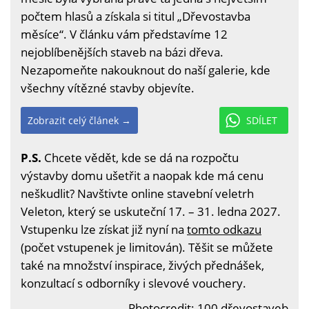
počtem hlasů a získala si titul „Dřevostavba
měsíce“. V článku vám představíme 12
nejoblíbenějších staveb na bázi dřeva.
Nezapomeňte nakouknout do naší galerie, kde
všechny vítězné stavby objevíte.
Zobrazit celý článek →
SDÍLET
P.S.
Chcete vědět, kde se dá na rozpočtu
výstavby domu ušetřit a naopak kde má cenu
neškudlit? Navštivte online stavební veletrh
Veleton, který se uskuteční 17. – 31. ledna 2027.
Vstupenku lze získat již nyní na
tomto odkazu
(počet vstupenek je limitován). Těšit se můžete
také na množství inspirace, živých přednášek,
konzultací s odborníky i slevové vouchery.
Photocredit:
100 dřevostaveb