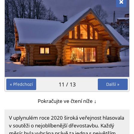
11 / 13
« Předchozí
Další »
Pokračujte ve čtení níže ↓
V uplynulém roce 2020 široká veřejnost hlasovala
v soutěži o nejoblíbenější dřevostavbu. Každý
měsíc byla vybrána právě ta jedna s největším