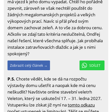
má vjezd k jeho domu vypadat. Chtěl ho pořádně
zpevnit, zároveň se však nechtěl pouštět do
žádných megalomanských projektů a velkých
výkopových prací. Navíc si přál před svým
domem zachovat zeleň. A to vše za dobrou cenu.
Ačkoliv se zdají tato kritéria neslučitelná, Ondřej
našel řešení, které všechna splňuje. Jak probíhala
instalace zatravňovacích dlaždic a jak je s nimi
spokojený?
Zobrazit celý článek →
SDÍLET
P.S.
Chcete vědět, kde se dá na rozpočtu
výstavby domu ušetřit a naopak kde má cenu
neškudlit? Navštivte online stavební veletrh
Veleton, který se uskuteční 17. – 31. ledna 2027.
Vstupenku lze získat již nyní na
tomto odkazu
(počet vstupenek je limitován). Těšit se můžete