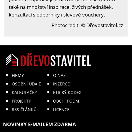
také na množství inspirace, živých přednášek,
konzultací s odborníky i slevové vouchery.
Photocredit: © Dřevostavitel.cz
FIRMY
O NÁS
OSOBNÍ ÚDAJE
INZERCE
KALKULAČKY
ETICKÝ KODEX
PROJEKTY
OBCH. PODM.
RSS ČLÁNKŮ
LICENCE
NOVINKY E-MAILEM ZDARMA