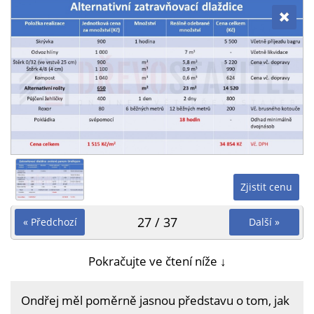
Zjistit cenu
27 / 37
« Předchozí
Další »
Pokračujte ve čtení níže ↓
Ondřej měl poměrně jasnou představu o tom, jak