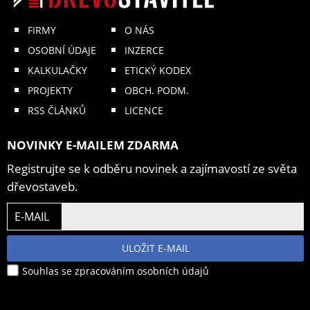
FIRMY
O NÁS
OSOBNÍ ÚDAJE
INZERCE
KALKULAČKY
ETICKÝ KODEX
PROJEKTY
OBCH. PODM.
RSS ČLÁNKŮ
LICENCE
NOVINKY E-MAILEM ZDARMA
Registrujte se k odběru novinek a zajímavostí ze světa
dřevostaveb.
E-MAIL
ULOŽIT E-MAIL
Souhlas se zpracováním osobních údajů