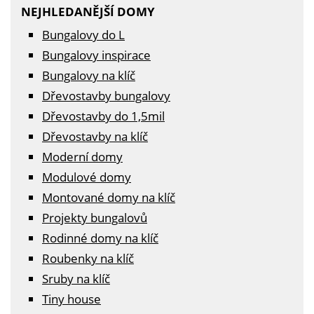
NEJHLEDANĚJŠÍ DOMY
Bungalovy do L
Bungalovy inspirace
Bungalovy na klíč
Dřevostavby bungalovy
Dřevostavby do 1,5mil
Dřevostavby na klíč
Moderní domy
Modulové domy
Montované domy na klíč
Projekty bungalovů
Rodinné domy na klíč
Roubenky na klíč
Sruby na klíč
Tiny house