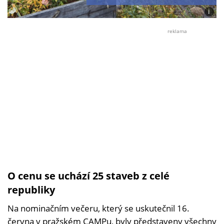
i
Foto:
Česká
reklama
cena
za
archi
O cenu se uchází 25 staveb z celé
republiky
Na nominačním večeru, který se uskutečnil 16.
června v pražském CAMPu, byly představeny všechny