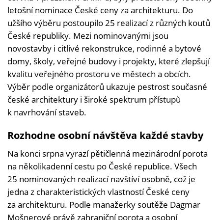
letošní nominace České ceny za architekturu. Do
užšího výběru postoupilo 25 realizací z různých koutů
České republiky. Mezi nominovanými jsou
novostavby i citlivé rekonstrukce, rodinné a bytové
domy, školy, veřejné budovy i projekty, které zlepšují
kvalitu veřejného prostoru ve městech a obcích.
Výběr podle organizátorů ukazuje pestrost současné
české architektury i široké spektrum přístupů
k navrhování staveb.
Rozhodne osobní návštěva každé stavby
Na konci srpna vyrazí pětičlenná mezinárodní porota
na několikadenní cestu po České republice. Všech
25 nominovaných realizací navštíví osobně, což je
jedna z charakteristických vlastností České ceny
za architekturu. Podle manažerky soutěže Dagmar
Mošnerové právě zahraniční porota a osobní