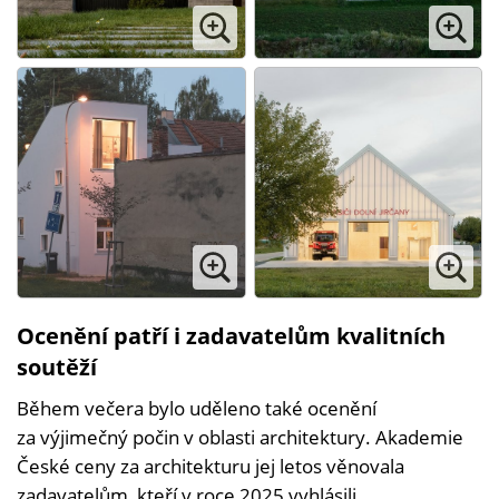
Ocenění patří i zadavatelům kvalitních
soutěží
Během večera bylo uděleno také ocenění
za výjimečný počin v oblasti architektury. Akademie
České ceny za architekturu jej letos věnovala
zadavatelům, kteří v roce 2025 vyhlásili