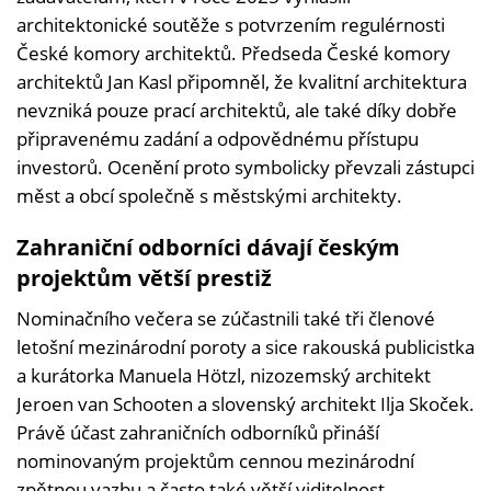
architektonické soutěže s potvrzením regulérnosti
České komory architektů. Předseda České komory
architektů Jan Kasl připomněl, že kvalitní architektura
nevzniká pouze prací architektů, ale také díky dobře
připravenému zadání a odpovědnému přístupu
investorů. Ocenění proto symbolicky převzali zástupci
měst a obcí společně s městskými architekty.
Zahraniční odborníci dávají českým
projektům větší prestiž
Nominačního večera se zúčastnili také tři členové
letošní mezinárodní poroty a sice rakouská publicistka
a kurátorka Manuela Hötzl, nizozemský architekt
Jeroen van Schooten a slovenský architekt Ilja Skoček.
Právě účast zahraničních odborníků přináší
nominovaným projektům cennou mezinárodní
zpětnou vazbu a často také větší viditelnost