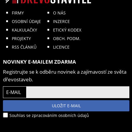
FIRMY
O NÁS
OSOBNÍ ÚDAJE
INZERCE
KALKULAČKY
ETICKÝ KODEX
PROJEKTY
OBCH. PODM.
RSS ČLÁNKŮ
LICENCE
NOVINKY E-MAILEM ZDARMA
Registrujte se k odběru novinek a zajímavostí ze světa
dřevostaveb.
E-MAIL
ULOŽIT E-MAIL
Souhlas se zpracováním osobních údajů