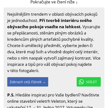
Pokračujte ve čtení níže ↓
Nejsilnějším trendem v oblasti obývacích pokojů
je jednoduchost.
Při tvorbě interiéru svého
obývacího pokoje vsaďte na lehkost.
Vyvarujte
se přeplácanosti, stěnám plným obrázků a
kredencům plných artefaktů pochybné kvality.
Chcete-li umělecký předmět, vyberte jeden či
dva, které mají švih a vhodně doplní celý interiér,
nebo s ním naopak vytvoří zajímavý kontrast. Více
inspirace a tipů pro váš obývací pokoj najdete
v této fotogalerii.
Zobrazit celý článek →
SDÍLET
P.S.
Hledáte inspiraci pro Vaše bydlení? Navštivte
online stavební veletrh Veleton, který se
uskuteční 17. – 31. ledna 2027. Vstupenku lze