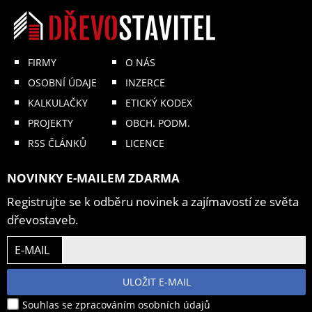
FIRMY
O NÁS
OSOBNÍ ÚDAJE
INZERCE
KALKULAČKY
ETICKÝ KODEX
PROJEKTY
OBCH. PODM.
RSS ČLÁNKŮ
LICENCE
NOVINKY E-MAILEM ZDARMA
Registrujte se k odběru novinek a zajímavostí ze světa
dřevostaveb.
E-MAIL
ULOŽIT E-MAIL
Souhlas se zpracováním osobních údajů