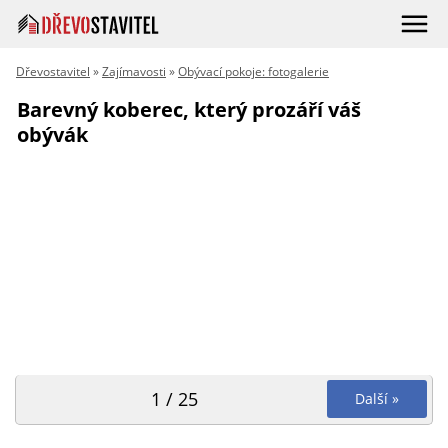
Dřevostavitel
»
Zajímavosti
»
Obývací pokoje: fotogalerie
Barevný koberec, který prozáří váš
obývák
1 / 25
Další »