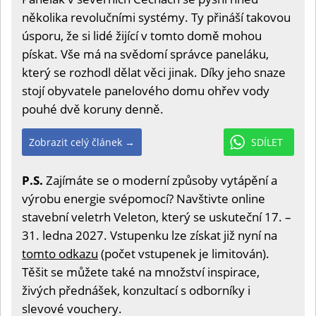
několika revolučními systémy. Ty přináší takovou
úsporu, že si lidé žijící v tomto domě mohou
pískat. Vše má na svědomí správce paneláku,
který se rozhodl dělat věci jinak. Díky jeho snaze
stojí obyvatele panelového domu ohřev vody
pouhé dvě koruny denně.
Zobrazit celý článek →
SDÍLET
P.S.
Zajímáte se o moderní způsoby vytápění a
výrobu energie svépomocí? Navštivte online
stavební veletrh Veleton, který se uskuteční 17. –
31. ledna 2027. Vstupenku lze získat již nyní na
tomto odkazu
(počet vstupenek je limitován).
Těšit se můžete také na množství inspirace,
živých přednášek, konzultací s odborníky i
slevové vouchery.