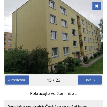
15 / 23
« Předchozí
Další »
Pokračujte ve čtení níže ↓
Panelák v severních Čechách se pyšní hned