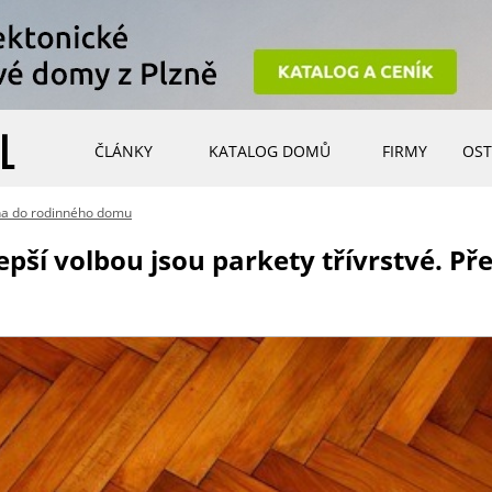
ČLÁNKY
KATALOG DOMŮ
FIRMY
OST
ha do rodinného domu
ší volbou jsou parkety třívrstvé. Přeč