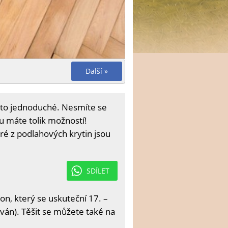
Další »
 to jednoduché. Nesmíte se
u máte tolik možností!
eré z podlahových krytin jsou
SDÍLET
on, který se uskuteční 17. –
ván). Těšit se můžete také na