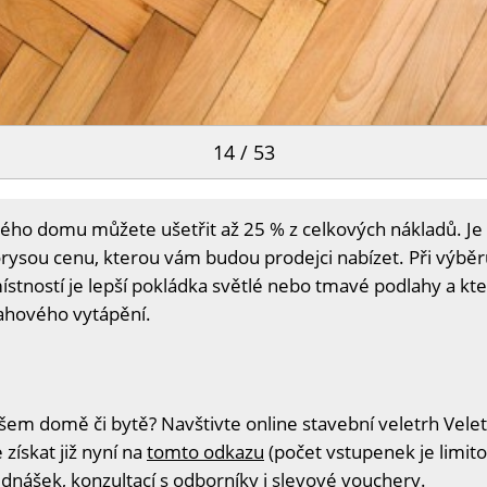
14 / 53
ého domu můžete ušetřit až 25 % z celkových nákladů. Je
rysou cenu, kterou vám budou prodejci nabízet. Při výběr
místností je lepší pokládka světlé nebo tmavé podlahy a kt
ahového vytápění.
šem domě či bytě? Navštivte online stavební veletrh Velet
získat již nyní na
tomto odkazu
(počet vstupenek je limito
ednášek, konzultací s odborníky i slevové vouchery.