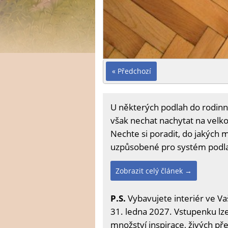
« Předchozí
U některých podlah do rodinn
však nechat nachytat na velko
Nechte si poradit, do jakých 
uzpůsobené pro systém podl
Zobrazit celý článek →
P.S.
Vybavujete interiér ve Va
31. ledna 2027. Vstupenku lze 
množství inspirace, živých př