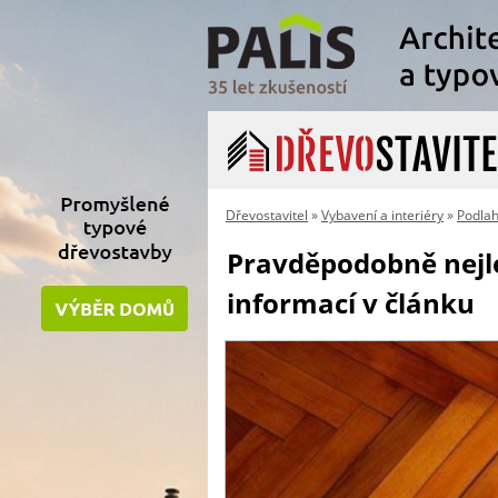
Dřevostavitel
»
Vybavení a interiéry
»
Podla
Pravděpodobně nejlep
informací v článku