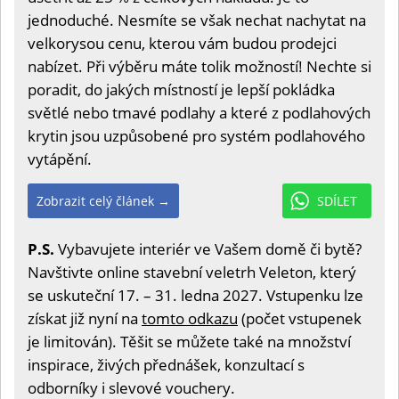
jednoduché. Nesmíte se však nechat nachytat na
velkorysou cenu, kterou vám budou prodejci
nabízet. Při výběru máte tolik možností! Nechte si
poradit, do jakých místností je lepší pokládka
světlé nebo tmavé podlahy a které z podlahových
krytin jsou uzpůsobené pro systém podlahového
vytápění.
Zobrazit celý článek →
SDÍLET
P.S.
Vybavujete interiér ve Vašem domě či bytě?
Navštivte online stavební veletrh Veleton, který
se uskuteční 17. – 31. ledna 2027. Vstupenku lze
získat již nyní na
tomto odkazu
(počet vstupenek
je limitován). Těšit se můžete také na množství
inspirace, živých přednášek, konzultací s
odborníky i slevové vouchery.