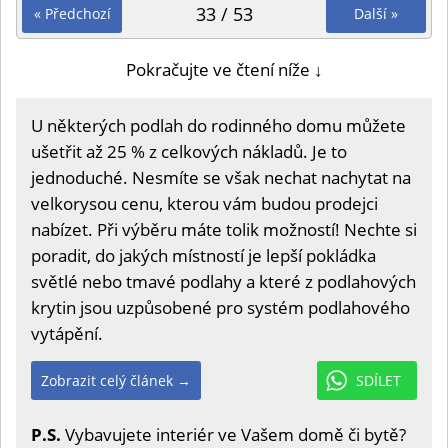
33 / 53
« Předchozí
Další »
Pokračujte ve čtení níže ↓
U některých podlah do rodinného domu můžete
ušetřit až 25 % z celkových nákladů. Je to
jednoduché. Nesmíte se však nechat nachytat na
velkorysou cenu, kterou vám budou prodejci
nabízet. Při výběru máte tolik možností! Nechte si
poradit, do jakých místností je lepší pokládka
světlé nebo tmavé podlahy a které z podlahových
krytin jsou uzpůsobené pro systém podlahového
vytápění.
Zobrazit celý článek →
SDÍLET
P.S.
Vybavujete interiér ve Vašem domě či bytě?