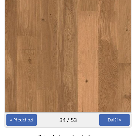
34 / 53
« Předchozí
Další »