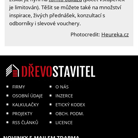
je limitován). Těšit se můžete také na množství
inspirace, živých přednášek, konzultací s
odborníky i slevové vouchery.
Photocredit:
Heureka.cz
FIRMY
O NÁS
OSOBNÍ ÚDAJE
INZERCE
KALKULAČKY
ETICKÝ KODEX
PROJEKTY
OBCH. PODM.
RSS ČLÁNKŮ
LICENCE
NOVINKY E-MAILEM ZDARMA