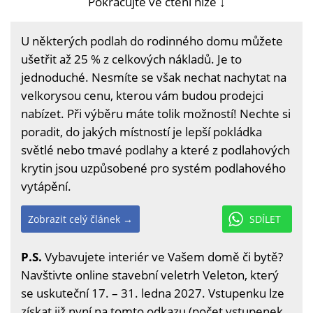
Pokračujte ve čtení níže ↓
U některých podlah do rodinného domu můžete
ušetřit až 25 % z celkových nákladů. Je to
jednoduché. Nesmíte se však nechat nachytat na
velkorysou cenu, kterou vám budou prodejci
nabízet. Při výběru máte tolik možností! Nechte si
poradit, do jakých místností je lepší pokládka
světlé nebo tmavé podlahy a které z podlahových
krytin jsou uzpůsobené pro systém podlahového
vytápění.
Zobrazit celý článek →
SDÍLET
P.S.
Vybavujete interiér ve Vašem domě či bytě?
Navštivte online stavební veletrh Veleton, který
se uskuteční 17. – 31. ledna 2027. Vstupenku lze
získat již nyní na
tomto odkazu
(počet vstupenek