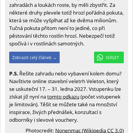
zahradách a loukách roste, by měli zbystřit. Za
některé druhy plevele totiž hrozí pořádná pokuta,
která se může vyšplhat až ke dvěma milionům.
Tučná pokuta přitom není to jediné, co při
pěstování těchto rostlin hrozí. Nebezpečí totiž
spočívá i v rostlinách samotných.
Zobrazit celý článek →
SDÍLET
P.S.
Řešíte zahradu nebo vybavení kolem domu?
Navštivte online stavební veletrh Veleton, který
se uskuteční 17. – 31. ledna 2027. Vstupenku lze
získat již nyní na
tomto odkazu
(počet vstupenek
je limitován). Těšit se můžete také na množství
inspirace, živých přednášek, konzultací s
odborníky i slevové vouchery.
Photocredit:
Nonenmac (Wikipedia CC 3.0)