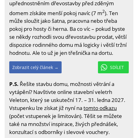
upřednostněním dřevostavby před zděným
2
domem získáte menší pokoj navíc (7 m
). Ten
může sloužit jako šatna, pracovna nebo třeba
pokoj pro hosty či herna. Ba co víc – pokud byste
se někdy rozhodli svou dřevostavbu prodat, větší
dispozice rodinného domu má logicky i větší tržní
hodnotu. Ale to už je jen třešnička na dortu.
Zobrazit celý článek →
SDÍLET
P.S.
Řešíte stavbu domu, možnosti větrání a
vytápění? Navštivte online stavební veletrh
Veleton, který se uskuteční 17. – 31. ledna 2027.
Vstupenku lze získat již nyní na
tomto odkazu
(počet vstupenek je limitován). Těšit se můžete
také na množství inspirace, živých přednášek,
konzultací s odborníky i slevové vouchery.