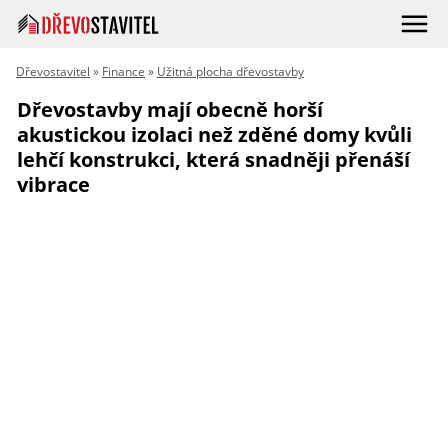
Dřevostavitel
»
Finance
»
Užitná plocha dřevostavby
Dřevostavby mají obecně horší
akustickou izolaci než zděné domy kvůli
lehčí konstrukci, která snadněji přenáší
vibrace