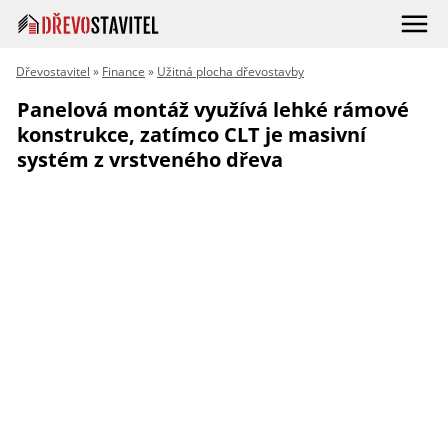
Dřevostavitel
»
Finance
»
Užitná plocha dřevostavby
Panelová montáž využívá lehké rámové
konstrukce, zatímco CLT je masivní
systém z vrstveného dřeva