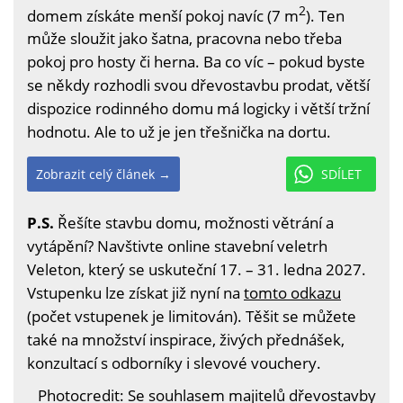
2
domem získáte menší pokoj navíc (7 m
). Ten
může sloužit jako šatna, pracovna nebo třeba
pokoj pro hosty či herna. Ba co víc – pokud byste
se někdy rozhodli svou dřevostavbu prodat, větší
dispozice rodinného domu má logicky i větší tržní
hodnotu. Ale to už je jen třešnička na dortu.
Zobrazit celý článek →
SDÍLET
P.S.
Řešíte stavbu domu, možnosti větrání a
vytápění? Navštivte online stavební veletrh
Veleton, který se uskuteční 17. – 31. ledna 2027.
Vstupenku lze získat již nyní na
tomto odkazu
(počet vstupenek je limitován). Těšit se můžete
také na množství inspirace, živých přednášek,
konzultací s odborníky i slevové vouchery.
Photocredit: Se souhlasem majitelů dřevostavby