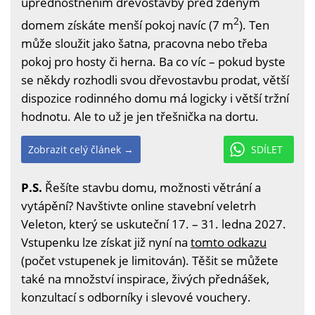
upřednostněním dřevostavby před zděným
2
domem získáte menší pokoj navíc (7 m
). Ten
může sloužit jako šatna, pracovna nebo třeba
pokoj pro hosty či herna. Ba co víc – pokud byste
se někdy rozhodli svou dřevostavbu prodat, větší
dispozice rodinného domu má logicky i větší tržní
hodnotu. Ale to už je jen třešnička na dortu.
Zobrazit celý článek →
SDÍLET
P.S.
Řešíte stavbu domu, možnosti větrání a
vytápění? Navštivte online stavební veletrh
Veleton, který se uskuteční 17. – 31. ledna 2027.
Vstupenku lze získat již nyní na
tomto odkazu
(počet vstupenek je limitován). Těšit se můžete
také na množství inspirace, živých přednášek,
konzultací s odborníky i slevové vouchery.