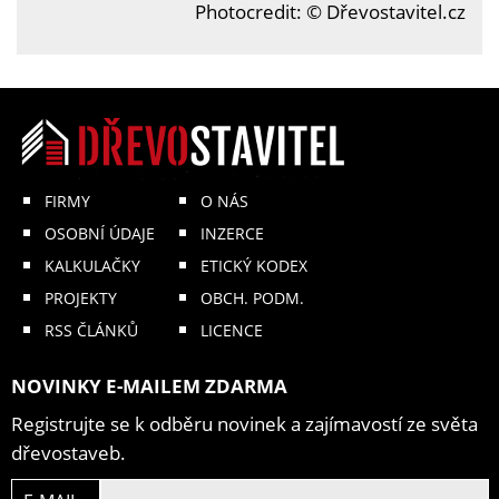
Photocredit: © Dřevostavitel.cz
FIRMY
O NÁS
OSOBNÍ ÚDAJE
INZERCE
KALKULAČKY
ETICKÝ KODEX
PROJEKTY
OBCH. PODM.
RSS ČLÁNKŮ
LICENCE
NOVINKY E-MAILEM ZDARMA
Registrujte se k odběru novinek a zajímavostí ze světa
dřevostaveb.