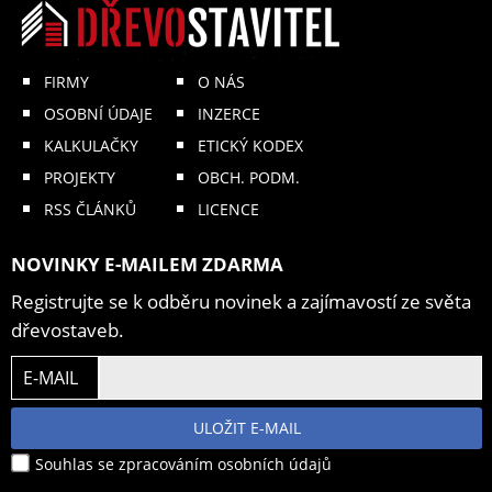
FIRMY
O NÁS
OSOBNÍ ÚDAJE
INZERCE
KALKULAČKY
ETICKÝ KODEX
PROJEKTY
OBCH. PODM.
RSS ČLÁNKŮ
LICENCE
NOVINKY E-MAILEM ZDARMA
Registrujte se k odběru novinek a zajímavostí ze světa
dřevostaveb.
E-MAIL
ULOŽIT E-MAIL
Souhlas se zpracováním osobních údajů