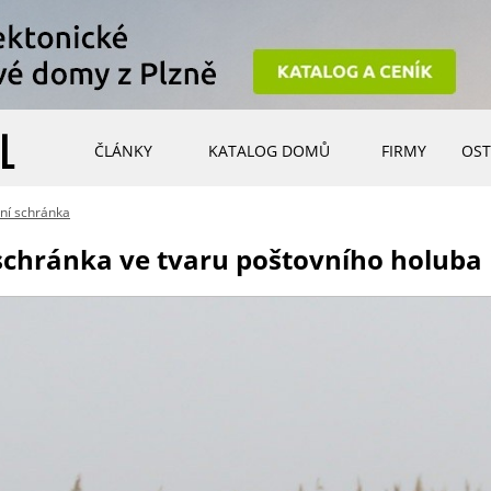
ČLÁNKY
KATALOG DOMŮ
FIRMY
OST
ní schránka
 schránka ve tvaru poštovního holuba