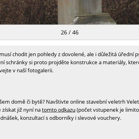
26 / 46
sí chodit jen pohledy z dovolené, ale i důležitá úřední psa
í schránky si proto projděte konstrukce a materiály, kter
ejte v naší fotogalerii.
šem domě či bytě? Navštivte online stavební veletrh Velet
získat již nyní na
tomto odkazu
(počet vstupenek je limito
ednášek, konzultací s odborníky i slevové vouchery.