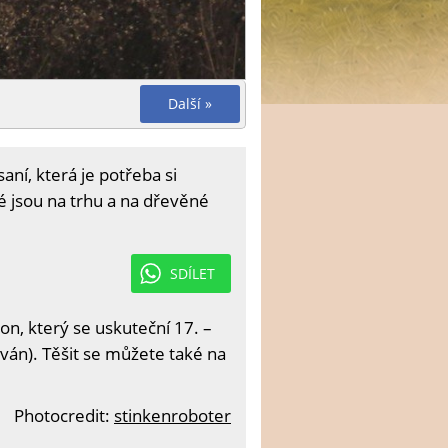
Další »
ní, která je potřeba si
é jsou na trhu a na dřevěné
SDÍLET
on, který se uskuteční 17. –
ván). Těšit se můžete také na
Photocredit:
stinkenroboter