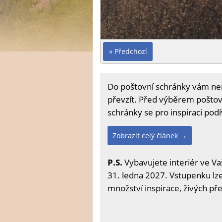
« Předchozí
Do poštovní schránky vám nemu
převzít. Před výběrem poštovn
schránky se pro inspiraci podív
Zobrazit celý článek →
P.S.
Vybavujete interiér ve Va
31. ledna 2027. Vstupenku lze 
množství inspirace, živých př