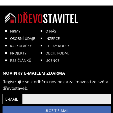
FIRMY
O NÁS
OSOBNÍ ÚDAJE
INZERCE
KALKULAČKY
ETICKÝ KODEX
PROJEKTY
OBCH. PODM.
RSS ČLÁNKŮ
LICENCE
NOVINKY E-MAILEM ZDARMA
Registrujte se k odběru novinek a zajímavostí ze světa
dřevostaveb.
E-MAIL
ULOŽIT E-MAIL