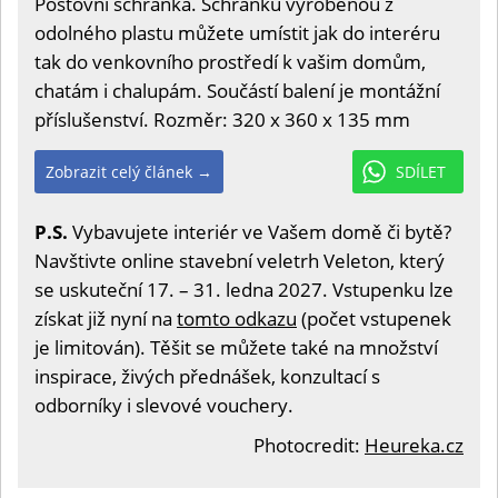
Poštovní schránka. Schránku vyrobenou z
odolného plastu můžete umístit jak do interéru
tak do venkovního prostředí k vašim domům,
chatám i chalupám. Součástí balení je montážní
příslušenství. Rozměr: 320 x 360 x 135 mm
Zobrazit celý článek →
SDÍLET
P.S.
Vybavujete interiér ve Vašem domě či bytě?
Navštivte online stavební veletrh Veleton, který
se uskuteční 17. – 31. ledna 2027. Vstupenku lze
získat již nyní na
tomto odkazu
(počet vstupenek
je limitován). Těšit se můžete také na množství
inspirace, živých přednášek, konzultací s
odborníky i slevové vouchery.
Photocredit:
Heureka.cz