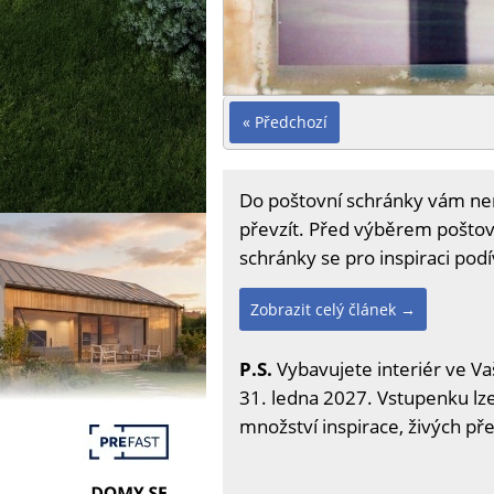
« Předchozí
Do poštovní schránky vám nemu
převzít. Před výběrem poštovn
schránky se pro inspiraci podív
Zobrazit celý článek →
P.S.
Vybavujete interiér ve Va
31. ledna 2027. Vstupenku lze 
množství inspirace, živých př