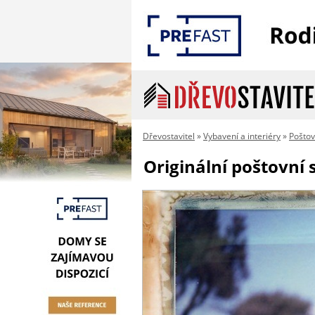
Dřevostavitel
»
Vybavení a interiéry
»
Poštov
Originální poštovní