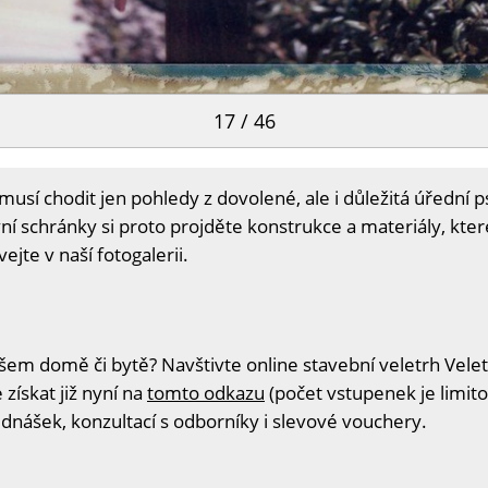
17 / 46
sí chodit jen pohledy z dovolené, ale i důležitá úřední psa
í schránky si proto projděte konstrukce a materiály, kter
ejte v naší fotogalerii.
šem domě či bytě? Navštivte online stavební veletrh Velet
získat již nyní na
tomto odkazu
(počet vstupenek je limito
ednášek, konzultací s odborníky i slevové vouchery.