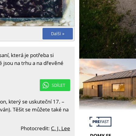
Další »
ní, která je potřeba si
é jsou na trhu a na dřevěné
SDÍLET
on, který se uskuteční 17. –
ván). Těšit se můžete také na
Photocredit:
C. J. Lee