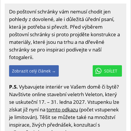
Do poštovní schránky vám nemusí chodit jen
pohledy z dovolené, ale i důležitá úřední psaní,
která je potřeba si převzít. Před výběrem
poštovní schránky si proto projděte konstrukce a
materiály, které jsou na trhu a na dřevěné
schránky se pro inspiraci podívejte v naší
fotogalerii.
Zobrazit celý článek →
SDÍLET
P.S.
Vybavujete interiér ve Vašem domě či bytě?
Navštivte online stavební veletrh Veleton, který
se uskuteční 17. – 31. ledna 2027. Vstupenku lze
získat již nyní na
tomto odkazu
(počet vstupenek
je limitován). Těšit se můžete také na množství
inspirace, živých přednášek, konzultací s