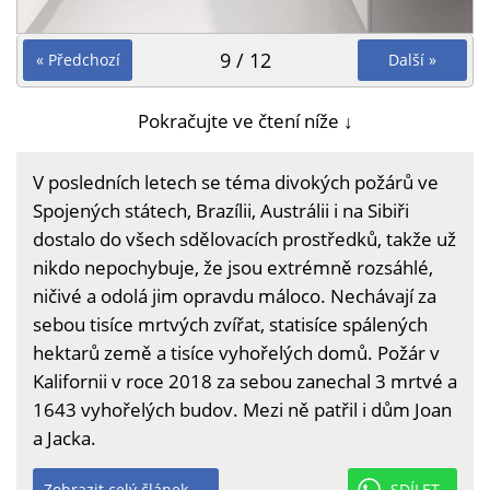
9 / 12
« Předchozí
Další »
Pokračujte ve čtení níže ↓
V posledních letech se téma divokých požárů ve
Spojených státech, Brazílii, Austrálii i na Sibiři
dostalo do všech sdělovacích prostředků, takže už
nikdo nepochybuje, že jsou extrémně rozsáhlé,
ničivé a odolá jim opravdu máloco. Nechávají za
sebou tisíce mrtvých zvířat, statisíce spálených
hektarů země a tisíce vyhořelých domů. Požár v
Kalifornii v roce 2018 za sebou zanechal 3 mrtvé a
1643 vyhořelých budov. Mezi ně patřil i dům Joan
a Jacka.
Zobrazit celý článek →
SDÍLET