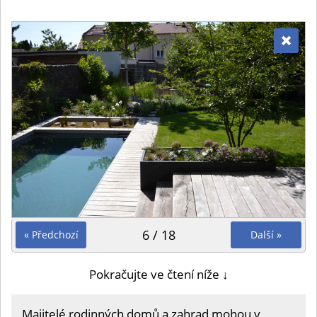
6 / 18
« Předchozí
Další »
Pokračujte ve čtení níže ↓
Majitelé rodinných domů a zahrad mohou v