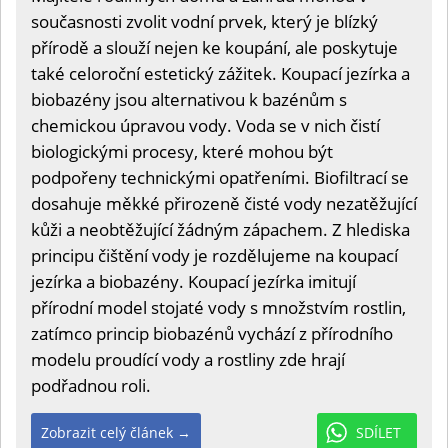
současnosti zvolit vodní prvek, který je blízký
přírodě a slouží nejen ke koupání, ale poskytuje
také celoroční estetický zážitek. Koupací jezírka a
biobazény jsou alternativou k bazénům s
chemickou úpravou vody. Voda se v nich čistí
biologickými procesy, které mohou být
podpořeny technickými opatřeními. Biofiltrací se
dosahuje měkké přirozeně čisté vody nezatěžující
kůži a neobtěžující žádným zápachem. Z hlediska
principu čištění vody je rozdělujeme na koupací
jezírka a biobazény. Koupací jezírka imitují
přírodní model stojaté vody s množstvím rostlin,
zatímco princip biobazénů vychází z přírodního
modelu proudící vody a rostliny zde hrají
podřadnou roli.
Zobrazit celý článek →
SDÍLET