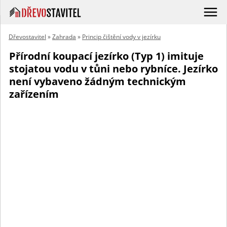
Dřevostavitel
»
Zahrada
»
Princip čištění vody v jezírku
Přírodní koupací jezírko (Typ 1) imituje
stojatou vodu v tůni nebo rybníce. Jezírko
není vybaveno žádným technickým
zařízením