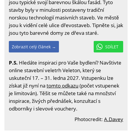
jsou typické svojí barevnou škálou fasád. Tyto
stavby byly v minulosti postaveny tradiční
norskou technologií masivních staveb. Ve městě
jsou k vidění celé ulice dřevostaveb. Tipněte si, jak
jsou tyto barevné domy ze dřeva staré.
Zobrazit celý článek →
SDÍLET
P.S.
Hledáte inspiraci pro Vaše bydlení? Navštivte
online stavební veletrh Veleton, který se
uskuteční 17. – 31. ledna 2027. Vstupenku lze
získat již nyní na
tomto odkazu
(počet vstupenek
je limitován). Těšit se můžete také na množství
inspirace, živých přednášek, konzultací s
odborníky i slevové vouchery.
Photocredit:
A.Davey