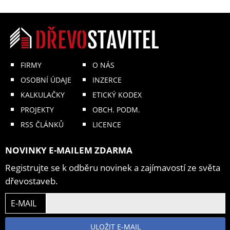
FIRMY
O NÁS
OSOBNÍ ÚDAJE
INZERCE
KALKULAČKY
ETICKÝ KODEX
PROJEKTY
OBCH. PODM.
RSS ČLÁNKŮ
LICENCE
NOVINKY E-MAILEM ZDARMA
Registrujte se k odběru novinek a zajímavostí ze světa
dřevostaveb.
E-MAIL
ULOŽIT E-MAIL