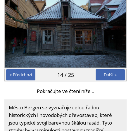
14 / 25
« Předchozí
Další »
Pokračujte ve čtení níže ↓
Město Bergen se vyznačuje celou řadou
historických i novodobých dřevostaveb, které
jsou typické svojí barevnou škálou fasád. Tyto
stavby byly v minulosti postaveny tradiční