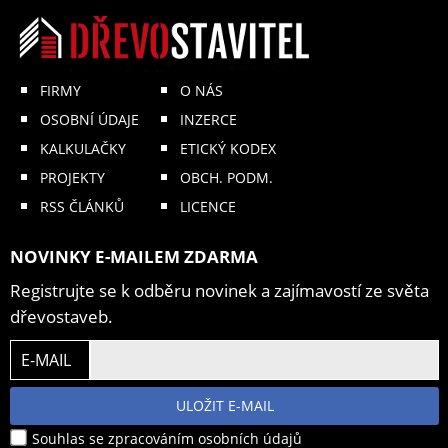
FIRMY
O NÁS
OSOBNÍ ÚDAJE
INZERCE
KALKULAČKY
ETICKÝ KODEX
PROJEKTY
OBCH. PODM.
RSS ČLÁNKŮ
LICENCE
NOVINKY E-MAILEM ZDARMA
Registrujte se k odběru novinek a zajímavostí ze světa
dřevostaveb.
E-MAIL
ULOŽIT E-MAIL
Souhlas se zpracováním osobních údajů