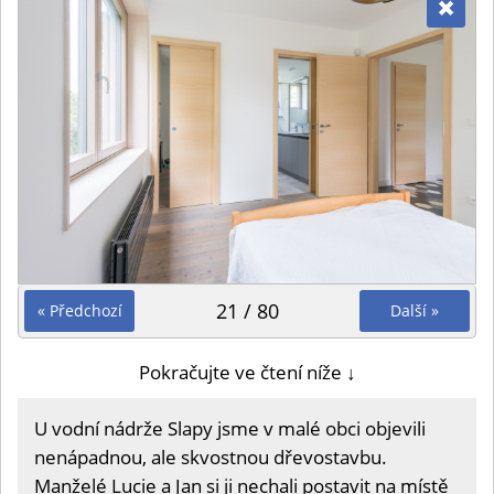
21 / 80
« Předchozí
Další »
Pokračujte ve čtení níže ↓
U vodní nádrže Slapy jsme v malé obci objevili
nenápadnou, ale skvostnou dřevostavbu.
Manželé Lucie a Jan si ji nechali postavit na místě