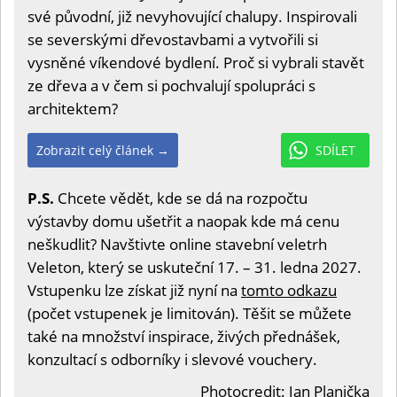
své původní, již nevyhovující chalupy. Inspirovali
se severskými dřevostavbami a vytvořili si
vysněné víkendové bydlení. Proč si vybrali stavět
ze dřeva a v čem si pochvalují spolupráci s
architektem?
Zobrazit celý článek →
SDÍLET
P.S.
Chcete vědět, kde se dá na rozpočtu
výstavby domu ušetřit a naopak kde má cenu
neškudlit? Navštivte online stavební veletrh
Veleton, který se uskuteční 17. – 31. ledna 2027.
Vstupenku lze získat již nyní na
tomto odkazu
(počet vstupenek je limitován). Těšit se můžete
také na množství inspirace, živých přednášek,
konzultací s odborníky i slevové vouchery.
Photocredit: Jan Planička