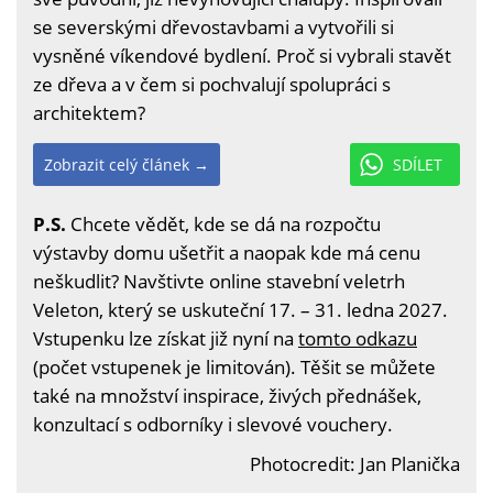
se severskými dřevostavbami a vytvořili si
vysněné víkendové bydlení. Proč si vybrali stavět
ze dřeva a v čem si pochvalují spolupráci s
architektem?
Zobrazit celý článek →
SDÍLET
P.S.
Chcete vědět, kde se dá na rozpočtu
výstavby domu ušetřit a naopak kde má cenu
neškudlit? Navštivte online stavební veletrh
Veleton, který se uskuteční 17. – 31. ledna 2027.
Vstupenku lze získat již nyní na
tomto odkazu
(počet vstupenek je limitován). Těšit se můžete
také na množství inspirace, živých přednášek,
konzultací s odborníky i slevové vouchery.
Photocredit: Jan Planička