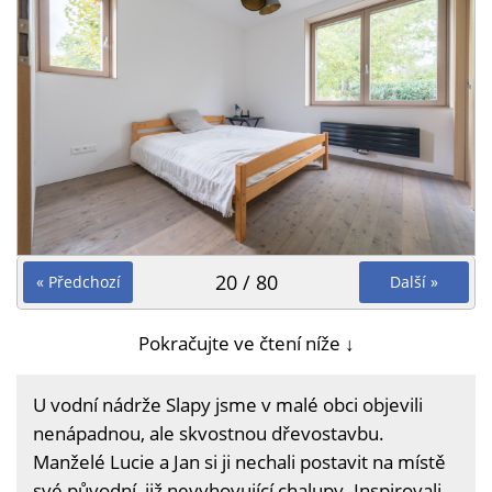
20 / 80
« Předchozí
Další »
Pokračujte ve čtení níže ↓
U vodní nádrže Slapy jsme v malé obci objevili
nenápadnou, ale skvostnou dřevostavbu.
Manželé Lucie a Jan si ji nechali postavit na místě
své původní, již nevyhovující chalupy. Inspirovali