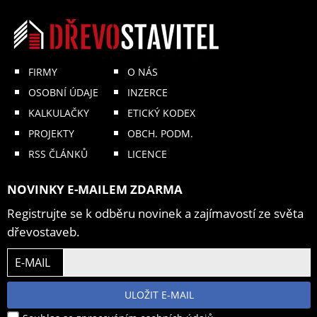
FIRMY
O NÁS
OSOBNÍ ÚDAJE
INZERCE
KALKULAČKY
ETICKÝ KODEX
PROJEKTY
OBCH. PODM.
RSS ČLÁNKŮ
LICENCE
NOVINKY E-MAILEM ZDARMA
Registrujte se k odběru novinek a zajímavostí ze světa
dřevostaveb.
E-MAIL
ULOŽIT E-MAIL