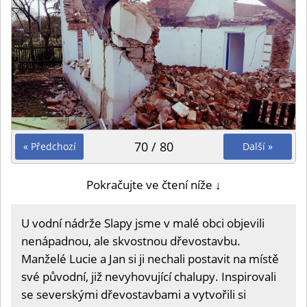
70 / 80
« Předchozí
Další »
Pokračujte ve čtení níže ↓
U vodní nádrže Slapy jsme v malé obci objevili
nenápadnou, ale skvostnou dřevostavbu.
Manželé Lucie a Jan si ji nechali postavit na místě
své původní, již nevyhovující chalupy. Inspirovali
se severskými dřevostavbami a vytvořili si