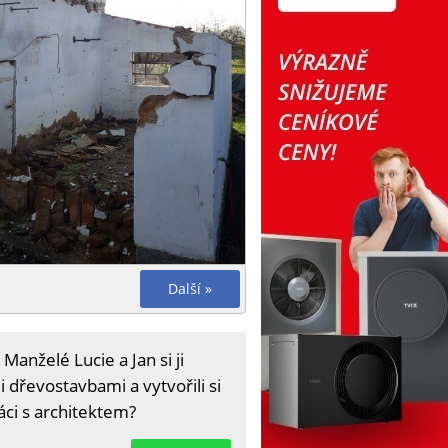
Další »
anželé Lucie a Jan si ji
i dřevostavbami a vytvořili si
áci s architektem?