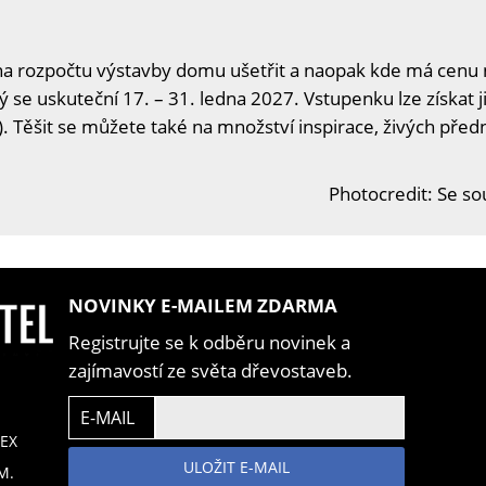
na rozpočtu výstavby domu ušetřit a naopak kde má cenu n
ý se uskuteční 17. – 31. ledna 2027. Vstupenku lze získat j
. Těšit se můžete také na množství inspirace, živých předn
Photocredit: Se s
NOVINKY E-MAILEM ZDARMA
Registrujte se k odběru novinek a
zajímavostí ze světa dřevostaveb.
E-MAIL
EX
ULOŽIT E-MAIL
M.