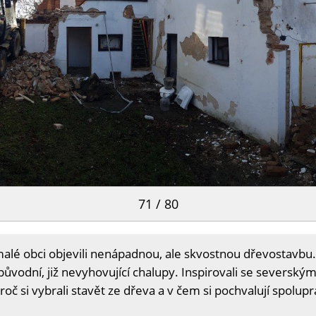
71 / 80
alé obci objevili nenápadnou, ale skvostnou dřevostavbu. M
původní, již nevyhovující chalupy. Inspirovali se severským
č si vybrali stavět ze dřeva a v čem si pochvalují spolupr