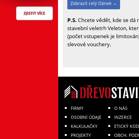
Zobrazit celý článek →
P.S.
Chcete vědět, kde se dá 
stavební veletrh Veleton, kter
(počet vstupenek je limitován)
slevové vouchery.
FIRMY
O NÁS
OSOBNÍ ÚDAJE
INZERCE
KALKULAČKY
ETICKÝ KOD
PROJEKTY
OBCH. POD