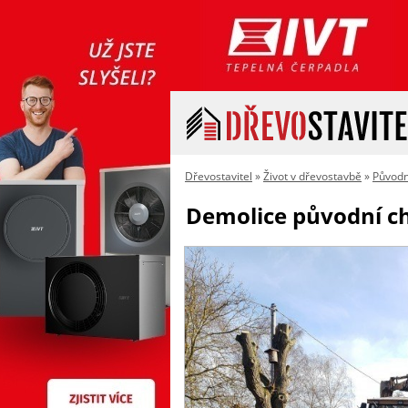
Dřevostavitel
»
Život v dřevostavbě
»
Původn
Demolice původní c