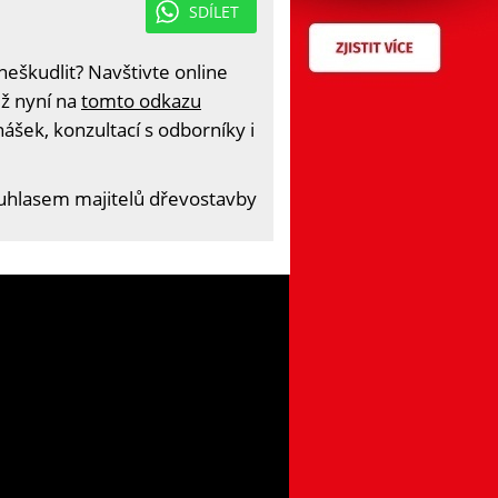
SDÍLET
eškudlit? Navštivte online
iž nyní na
tomto odkazu
ášek, konzultací s odborníky i
ouhlasem majitelů dřevostavby