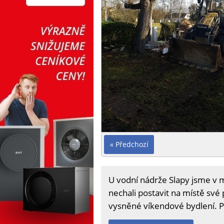
« Předchozí
U vodní nádrže Slapy jsme v m
nechali postavit na místě své 
vysněné víkendové bydlení. Pro