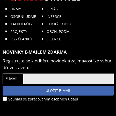
FIRMY
O NÁS
OSOBNÍ ÚDAJE
INZERCE
KALKULAČKY
ETICKÝ KODEX
PROJEKTY
OBCH. PODM.
RSS ČLÁNKŮ
LICENCE
NOVINKY E-MAILEM ZDARMA
Registrujte se k odběru novinek a zajímavostí ze světa
dřevostaveb.
E-MAIL
ULOŽIT E-MAIL
Souhlas se zpracováním osobních údajů