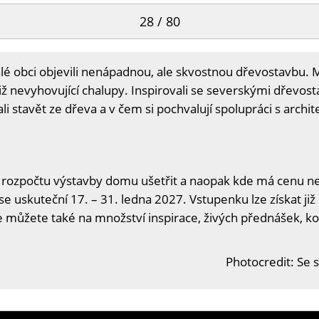
28 / 80
é obci objevili nenápadnou, ale skvostnou dřevostavbu. Man
iž nevyhovující chalupy. Inspirovali se severskými dřevost
li stavět ze dřeva a v čem si pochvalují spolupráci s archi
 rozpočtu výstavby domu ušetřit a naopak kde má cenu neš
se uskuteční 17. – 31. ledna 2027. Vstupenku lze získat již
se můžete také na množství inspirace, živých přednášek, ko
Photocredit: Se 