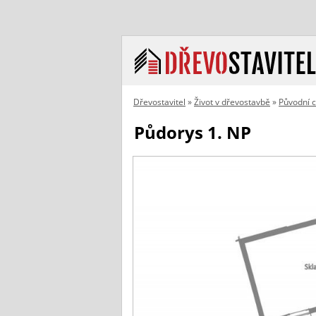
Dřevostavitel
»
Život v dřevostavbě
»
Původní 
Půdorys 1. NP