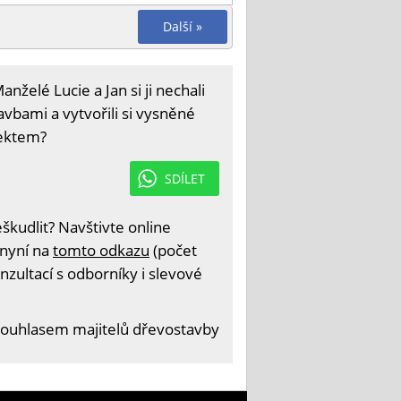
Další »
želé Lucie a Jan si ji nechali
avbami a vytvořili si vysněné
tektem?
SDÍLET
kudlit? Navštivte online
 nyní na
tomto odkazu
(počet
nzultací s odborníky i slevové
souhlasem majitelů dřevostavby