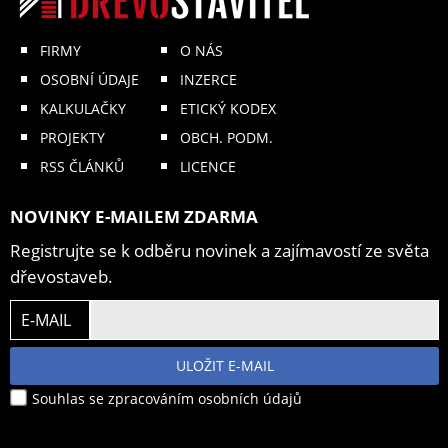
FIRMY
O NÁS
OSOBNÍ ÚDAJE
INZERCE
KALKULAČKY
ETICKÝ KODEX
PROJEKTY
OBCH. PODM.
RSS ČLÁNKŮ
LICENCE
NOVINKY E-MAILEM ZDARMA
Registrujte se k odběru novinek a zajímavostí ze světa
dřevostaveb.
E-MAIL
ULOŽIT E-MAIL
Souhlas se zpracováním osobních údajů