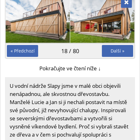
18 / 80
« Předchozí
Další »
Pokračujte ve čtení níže ↓
U vodní nádrže Slapy jsme v malé obci objevili
nenápadnou, ale skvostnou dřevostavbu.
Manželé Lucie a Jan si ji nechali postavit na místě
své původní, již nevyhovující chalupy. Inspirovali
se severskými dřevostavbami a vytvořili si
vysněné víkendové bydlení. Proč si vybrali stavět
ze dřeva a v čem si pochvalují spolupráci s