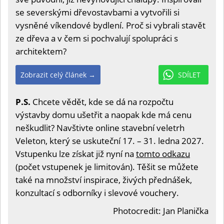
se severskými dřevostavbami a vytvořili si
vysněné víkendové bydlení. Proč si vybrali stavět
ze dřeva a v čem si pochvalují spolupráci s
architektem?
Zobrazit celý článek →
SDÍLET
P.S.
Chcete vědět, kde se dá na rozpočtu
výstavby domu ušetřit a naopak kde má cenu
neškudlit? Navštivte online stavební veletrh
Veleton, který se uskuteční 17. – 31. ledna 2027.
Vstupenku lze získat již nyní na
tomto odkazu
(počet vstupenek je limitován). Těšit se můžete
také na množství inspirace, živých přednášek,
konzultací s odborníky i slevové vouchery.
Photocredit: Jan Planička