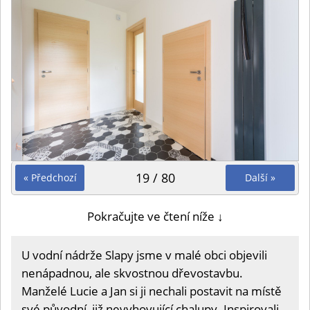
19 / 80
« Předchozí
Další »
Pokračujte ve čtení níže ↓
U vodní nádrže Slapy jsme v malé obci objevili
nenápadnou, ale skvostnou dřevostavbu.
Manželé Lucie a Jan si ji nechali postavit na místě
své původní, již nevyhovující chalupy. Inspirovali