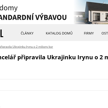
ČLÁNKY
KATALOG DOMŮ
FIRMY
OST
připravila Ukrajinku Irynu o 2 miliony kor
ncelář připravila Ukrajinku Irynu o 2 