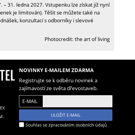
. – 31. ledna 2027. Vstupenku lze získat již nyní
enek je limitován). Těšit se můžete také na
ednášek, konzultací s odborníky i slevové
Photocredit: the art of living
NOVINKY E-MAILEM ZDARMA
Registrujte se k odběru novinek a
zajímavostí ze světa dřevostaveb.
E-MAIL
EX
ULOŽIT E-MAIL
M.
Souhlas se zpracováním osobních údajů