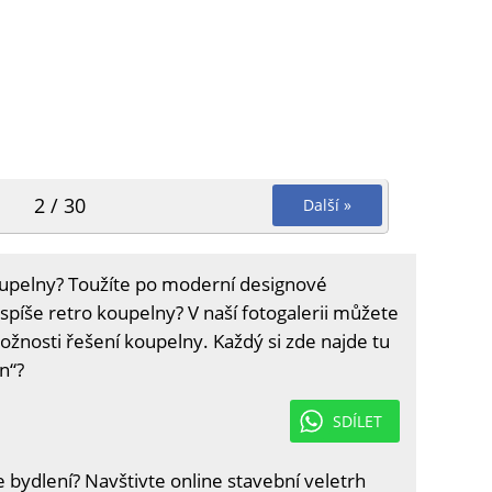
2 / 30
Další »
oupelny? Toužíte po moderní designové
píše retro koupelny? V naší fotogalerii můžete
možnosti řešení koupelny. Každý si zde najde tu
in“?
SDÍLET
e bydlení? Navštivte online stavební veletrh