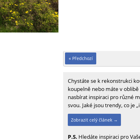
« Předchozí
Chystáte se k rekonstrukci k
koupelně nebo máte v oblibě s
nasbírat inspiraci pro různé 
svou. Jaké jsou trendy, co je „
Zobrazit celý článek →
P.S.
Hledáte inspiraci pro Vaš