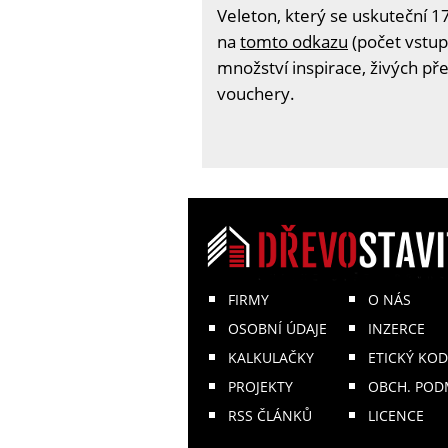
Veleton, který se uskuteční 17
na
tomto odkazu
(počet vstup
množství inspirace, živých př
vouchery.
FIRMY
O NÁS
OSOBNÍ ÚDAJE
INZERCE
KALKULAČKY
ETICKÝ KOD
PROJEKTY
OBCH. POD
RSS ČLÁNKŮ
LICENCE