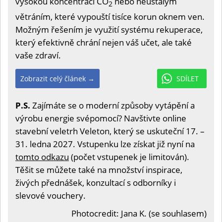
vysokou koncentrací CO
nebo neustálým
2
větráním, které vypouští tisíce korun oknem ven.
Možným řešením je využití systému rekuperace,
který efektivně chrání nejen váš učet, ale také
vaše zdraví.
Zobrazit celý článek →
SDÍLET
P.S.
Zajímáte se o moderní způsoby vytápění a
výrobu energie svépomocí? Navštivte online
stavební veletrh Veleton, který se uskuteční 17. –
31. ledna 2027. Vstupenku lze získat již nyní na
tomto odkazu
(počet vstupenek je limitován).
Těšit se můžete také na množství inspirace,
živých přednášek, konzultací s odborníky i
slevové vouchery.
Photocredit: Jana K. (se souhlasem)