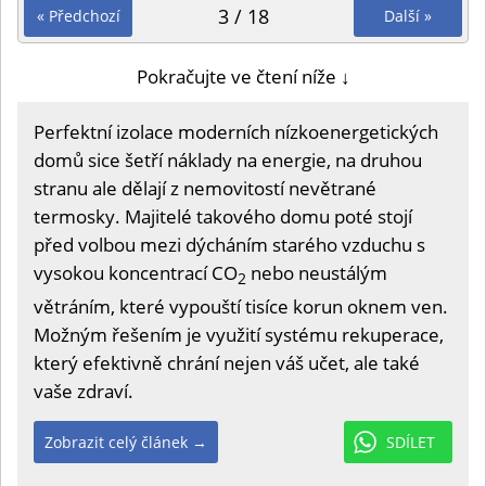
3 / 18
« Předchozí
Další »
Pokračujte ve čtení níže ↓
Perfektní izolace moderních nízkoenergetických
domů sice šetří náklady na energie, na druhou
stranu ale dělají z nemovitostí nevětrané
termosky. Majitelé takového domu poté stojí
před volbou mezi dýcháním starého vzduchu s
vysokou koncentrací CO
nebo neustálým
2
větráním, které vypouští tisíce korun oknem ven.
Možným řešením je využití systému rekuperace,
který efektivně chrání nejen váš učet, ale také
vaše zdraví.
Zobrazit celý článek →
SDÍLET