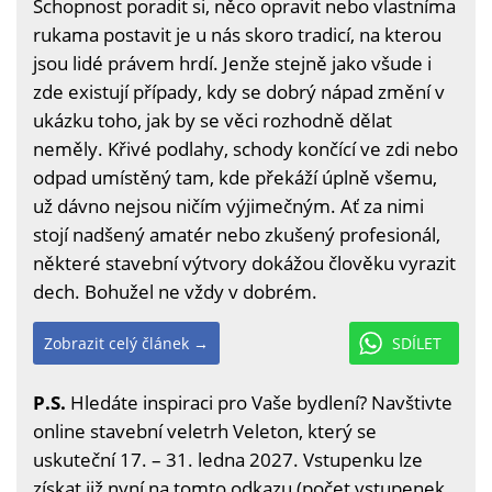
Schopnost poradit si, něco opravit nebo vlastníma
rukama postavit je u nás skoro tradicí, na kterou
jsou lidé právem hrdí. Jenže stejně jako všude i
zde existují případy, kdy se dobrý nápad změní v
ukázku toho, jak by se věci rozhodně dělat
neměly. Křivé podlahy, schody končící ve zdi nebo
odpad umístěný tam, kde překáží úplně všemu,
už dávno nejsou ničím výjimečným. Ať za nimi
stojí nadšený amatér nebo zkušený profesionál,
některé stavební výtvory dokážou člověku vyrazit
dech. Bohužel ne vždy v dobrém.
Zobrazit celý článek →
SDÍLET
P.S.
Hledáte inspiraci pro Vaše bydlení? Navštivte
online stavební veletrh Veleton, který se
uskuteční 17. – 31. ledna 2027. Vstupenku lze
získat již nyní na
tomto odkazu
(počet vstupenek