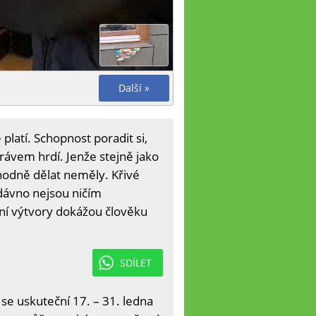
Další »
platí. Schopnost poradit si,
právem hrdí. Jenže stejně jako
zhodně dělat neměly. Křivé
dávno nejsou ničím
ní výtvory dokážou člověku
SDÍLET
 se uskuteční 17. – 31. ledna