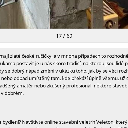
17 / 69
 mají zlaté české ručičky, a v mnoha případech to rozhodně 
kama postavit je u nás skoro tradicí, na kterou jsou lidé 
 kdy se dobrý nápad změní v ukázku toho, jak by se věci ro
di nebo odpad umístěný tam, kde překáží úplně všemu, už 
 nadšený amatér nebo zkušený profesionál, některé staveb
y v dobrém.
 bydlení? Navštivte online stavební veletrh Veleton, který