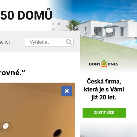
ATNÍ
 rovné.“