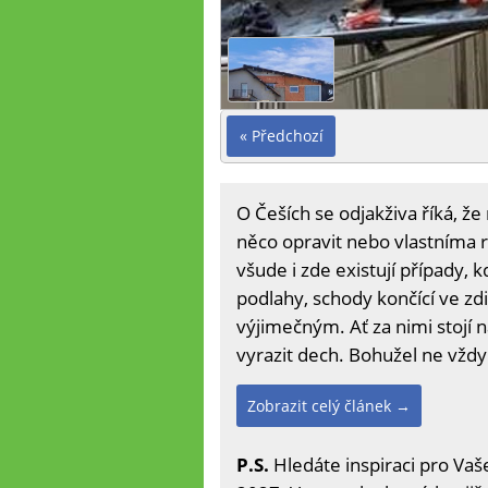
« Předchozí
O Češích se odjakživa říká, že
něco opravit nebo vlastníma ru
všude i zde existují případy,
podlahy, schody končící ve z
výjimečným. Ať za nimi stojí
vyrazit dech. Bohužel ne vžd
Zobrazit celý článek →
P.S.
Hledáte inspiraci pro Vaše