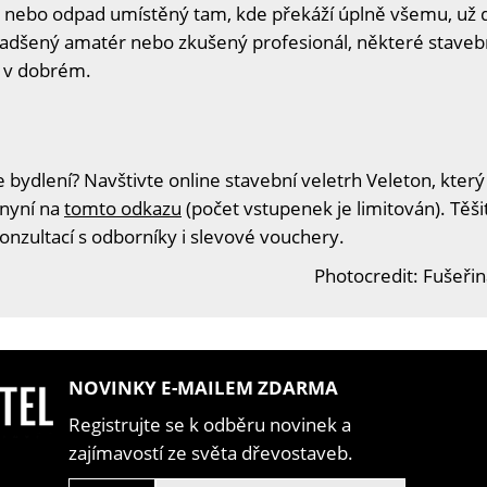
di nebo odpad umístěný tam, kde překáží úplně všemu, už 
 nadšený amatér nebo zkušený profesionál, některé staveb
y v dobrém.
 bydlení? Navštivte online stavební veletrh Veleton, který
 nyní na
tomto odkazu
(počet vstupenek je limitován). Těš
konzultací s odborníky i slevové vouchery.
Photocredit: Fušeři
NOVINKY E-MAILEM ZDARMA
Registrujte se k odběru novinek a
zajímavostí ze světa dřevostaveb.