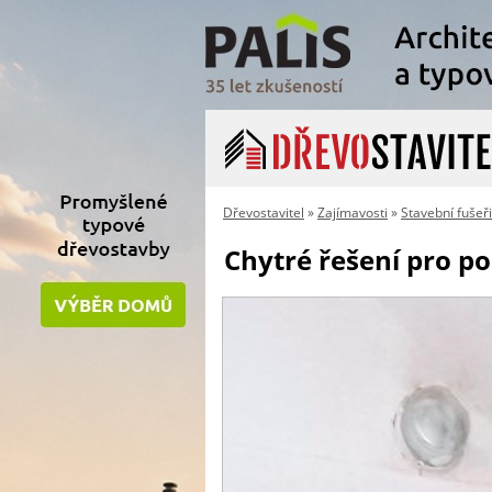
Dřevostavitel
»
Zajímavosti
»
Stavební fušeř
Chytré řešení pro p