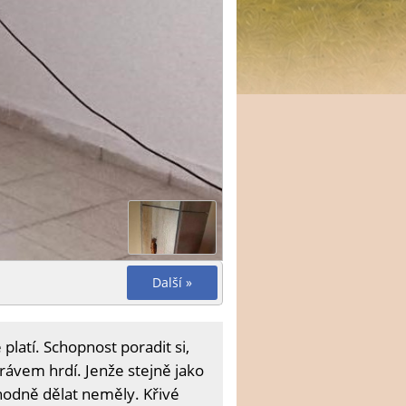
Další »
platí. Schopnost poradit si,
právem hrdí. Jenže stejně jako
zhodně dělat neměly. Křivé