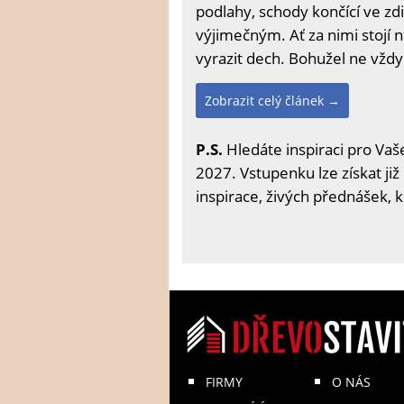
podlahy, schody končící ve z
výjimečným. Ať za nimi stojí
vyrazit dech. Bohužel ne vžd
Zobrazit celý článek →
P.S.
Hledáte inspiraci pro Vaše
2027. Vstupenku lze získat již
inspirace, živých přednášek, 
FIRMY
O NÁS