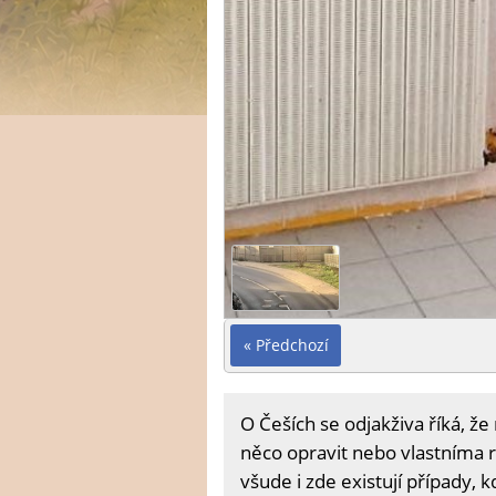
« Předchozí
O Češích se odjakživa říká, že
něco opravit nebo vlastníma ru
všude i zde existují případy,