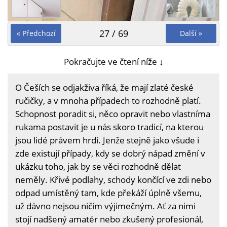
27 / 69
« Předchozí
Další »
Pokračujte ve čtení níže ↓
O Češích se odjakživa říká, že mají zlaté české
ručičky, a v mnoha případech to rozhodně platí.
Schopnost poradit si, něco opravit nebo vlastníma
rukama postavit je u nás skoro tradicí, na kterou
jsou lidé právem hrdí. Jenže stejně jako všude i
zde existují případy, kdy se dobrý nápad změní v
ukázku toho, jak by se věci rozhodně dělat
neměly. Křivé podlahy, schody končící ve zdi nebo
odpad umístěný tam, kde překáží úplně všemu,
už dávno nejsou ničím výjimečným. Ať za nimi
stojí nadšený amatér nebo zkušený profesionál,