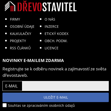
FIRMY
O NÁS
OSOBNÍ ÚDAJE
INZERCE
KALKULAČKY
ETICKÝ KODEX
PROJEKTY
OBCH. PODM.
RSS ČLÁNKŮ
LICENCE
NOVINKY E-MAILEM ZDARMA
Registrujte se k odběru novinek a zajímavostí ze světa
dřevostaveb.
E-MAIL
ULOŽIT E-MAIL
Souhlas se zpracováním osobních údajů