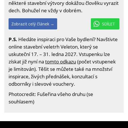
některé stavební výtvory dokážou člověku vyrazit
dech. Bohužel ne vždy v dobrém.
Zobrazit celý článek →
SDÍLET
P.S.
Hledáte inspiraci pro Vaše bydlení? Navštivte
online stavební veletrh Veleton, který se
uskuteční 17. – 31. ledna 2027. Vstupenku lze
získat již nyní na
tomto odkazu
(počet vstupenek
je limitován). Těšit se můžete také na množství
inspirace, živých přednášek, konzultací s
odborníky i slevové vouchery.
Photocredit: Fušeřina všeho druhu (se
souhlasem)