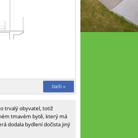
Další »
trvalý obyvatel, totiž
něném tmavém bytě, který má
á dodala bydlení dočista jiný