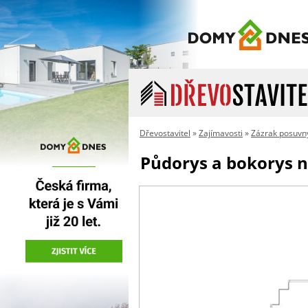
Dřevostavitel
»
Zajímavosti
»
Zázrak posuvn
Půdorys a bokorys n