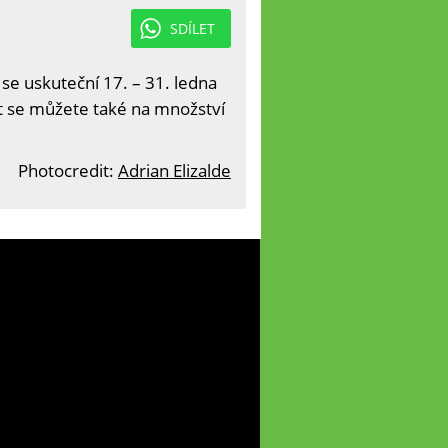
SDÍLET
 se uskuteční 17. – 31. ledna
it se můžete také na množství
Photocredit:
Adrian Elizalde