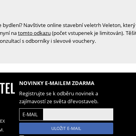
 bydlení? Navštivte online stavební veletrh Veleton, který
 nyní na
tomto odkazu
(počet vstupenek je limitován). Těš
konzultací s odborníky i slevové vouchery.
NOVINKY E-MAILEM ZDARMA
Registrujte se k odběru novinek a
zajímavostí ze světa dřevostaveb.
E-MAIL
EX
ULOŽIT E-MAIL
M.