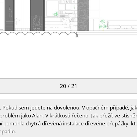
20 / 21
 Pokud sem jedete na dovolenou. V opačném případě, jako 
roblém jako Alan. V krátkosti řečeno: Jak přežít ve stís
 pomohla chytrá dřevěná instalace dřevěné přepážky, kter
opadlo.