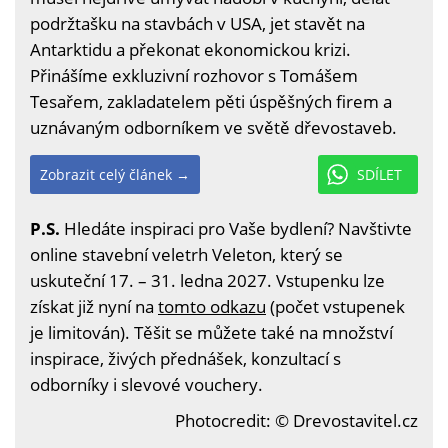
podržtašku na stavbách v USA, jet stavět na
Antarktidu a překonat ekonomickou krizi.
Přinášíme exkluzivní rozhovor s Tomášem
Tesařem, zakladatelem pěti úspěšných firem a
uznávaným odborníkem ve světě dřevostaveb.
Zobrazit celý článek →
SDÍLET
P.S.
Hledáte inspiraci pro Vaše bydlení? Navštivte
online stavební veletrh Veleton, který se
uskuteční 17. – 31. ledna 2027. Vstupenku lze
získat již nyní na
tomto odkazu
(počet vstupenek
je limitován). Těšit se můžete také na množství
inspirace, živých přednášek, konzultací s
odborníky i slevové vouchery.
Photocredit: © Drevostavitel.cz