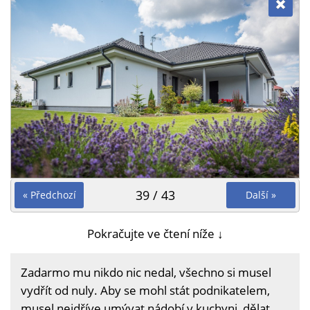
39 / 43
« Předchozí
Další »
Pokračujte ve čtení níže ↓
Zadarmo mu nikdo nic nedal, všechno si musel
vydřít od nuly. Aby se mohl stát podnikatelem,
musel nejdříve umývat nádobí v kuchyni, dělat