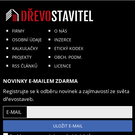
FIRMY
O NÁS
OSOBNÍ ÚDAJE
INZERCE
KALKULAČKY
ETICKÝ KODEX
PROJEKTY
OBCH. PODM.
RSS ČLÁNKŮ
LICENCE
NOVINKY E-MAILEM ZDARMA
Registrujte se k odběru novinek a zajímavostí ze světa
dřevostaveb.
E-MAIL
ULOŽIT E-MAIL