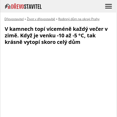
Dřevostavitel
»
Život v dřevostavbě
»
Rodinný dům na okraji Prahy
V kamnech topí víceméně každý večer v
zimě. Když je venku -10 až -5 °C, tak
krásně vytopí skoro celý dům