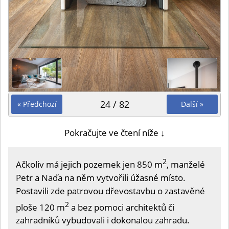
24 / 82
« Předchozí
Další »
Pokračujte ve čtení níže ↓
2
Ačkoliv má jejich pozemek jen 850 m
, manželé
Petr a Naďa na něm vytvořili úžasné místo.
Postavili zde patrovou dřevostavbu o zastavěné
2
ploše 120 m
a bez pomoci architektů či
zahradníků vybudovali i dokonalou zahradu.