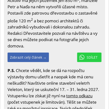
Ačkoliv má jejich pozemek jen 850 m
, manželé
Petr a Naďa na něm vytvořili úžasné místo.
Postavili zde patrovou dřevostavbu o zastavěné
2
ploše 120 m
a bez pomoci architektů či
zahradníků vybudovali i dokonalou zahradu.
Redakci Dřevostavitele pozvali na návštěvu a vy
se dnes můžete podívat na fotografie jejich
domova.
Zobrazit celý článek →
SDÍLET
P.S.
Chcete vědět, kde se dá na rozpočtu
výstavby domu ušetřit a naopak kde má cenu
neškudlit? Navštivte online stavební veletrh
Veleton, který se uskuteční 17. – 31. ledna 2027.
Vstupenku lze získat již nyní na
tomto odkazu
(počet vstupenek je limitován). Těšit se můžete
také na množství inspirace, živých přednášek,