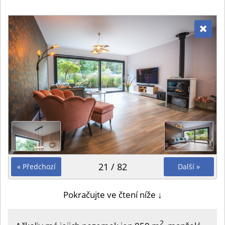
21 / 82
« Předchozí
Další »
Pokračujte ve čtení níže ↓
2