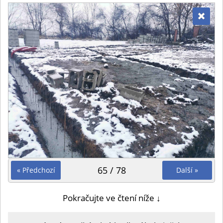
65 / 78
« Předchozí
Další »
Pokračujte ve čtení níže ↓