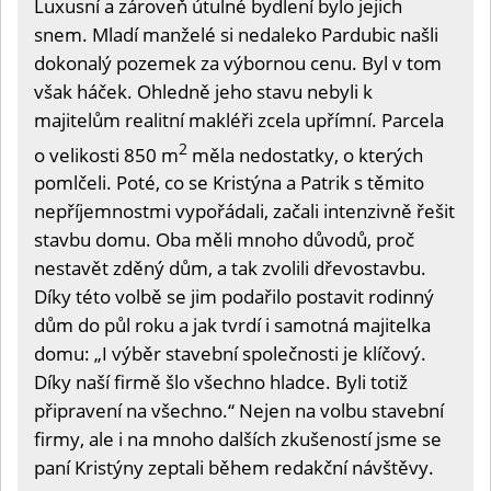
Luxusní a zároveň útulné bydlení bylo jejich
snem. Mladí manželé si nedaleko Pardubic našli
dokonalý pozemek za výbornou cenu. Byl v tom
však háček. Ohledně jeho stavu nebyli k
majitelům realitní makléři zcela upřímní. Parcela
2
o velikosti 850 m
měla nedostatky, o kterých
pomlčeli. Poté, co se Kristýna a Patrik s těmito
nepříjemnostmi vypořádali, začali intenzivně řešit
stavbu domu. Oba měli mnoho důvodů, proč
nestavět zděný dům, a tak zvolili dřevostavbu.
Díky této volbě se jim podařilo postavit rodinný
dům do půl roku a jak tvrdí i samotná majitelka
domu: „I výběr stavební společnosti je klíčový.
Díky naší firmě šlo všechno hladce. Byli totiž
připravení na všechno.“ Nejen na volbu stavební
firmy, ale i na mnoho dalších zkušeností jsme se
paní Kristýny zeptali během redakční návštěvy.