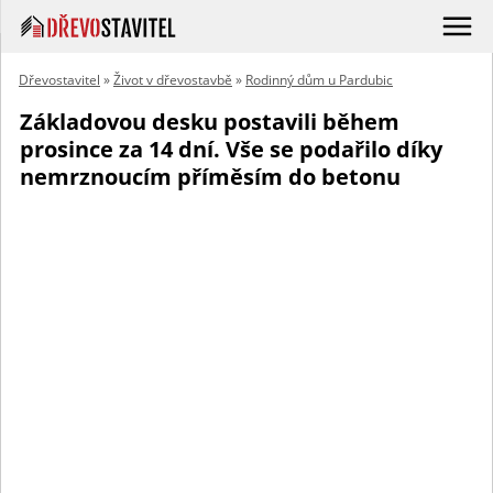
Dřevostavitel
»
Život v dřevostavbě
»
Rodinný dům u Pardubic
Základovou desku postavili během
prosince za 14 dní. Vše se podařilo díky
nemrznoucím příměsím do betonu