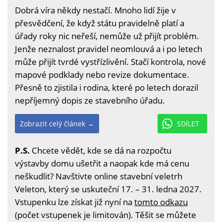
Dobrá víra někdy nestačí. Mnoho lidí žije v
přesvědčení, že když státu pravidelně platí a
úřady roky nic neřeší, nemůže už přijít problém.
Jenže neznalost pravidel neomlouvá a i po letech
může přijít tvrdé vystřízlivění. Stačí kontrola, nové
mapové podklady nebo revize dokumentace.
Přesně to zjistila i rodina, které po letech dorazil
nepříjemný dopis ze stavebního úřadu.
Zobrazit celý článek →
SDÍLET
P.S.
Chcete vědět, kde se dá na rozpočtu
výstavby domu ušetřit a naopak kde má cenu
neškudlit? Navštivte online stavební veletrh
Veleton, který se uskuteční 17. – 31. ledna 2027.
Vstupenku lze získat již nyní na
tomto odkazu
(počet vstupenek je limitován). Těšit se můžete