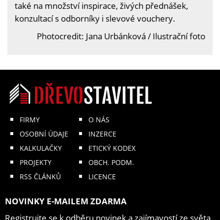
také na množství inspirace, živých přednášek,
konzultací s odborníky i slevové vouchery.
Photocredit: Jana Urbánková / Ilustrační foto
FIRMY
O NÁS
OSOBNÍ ÚDAJE
INZERCE
KALKULAČKY
ETICKÝ KODEX
PROJEKTY
OBCH. PODM.
RSS ČLÁNKŮ
LICENCE
NOVINKY E-MAILEM ZDARMA
Registrujte se k odběru novinek a zajímavostí ze světa