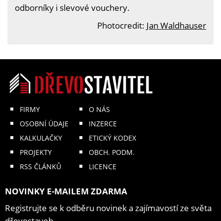
odborníky i slevové vouchery.
Photocredit:
Jan Waldhauser
FIRMY
O NÁS
OSOBNÍ ÚDAJE
INZERCE
KALKULAČKY
ETICKÝ KODEX
PROJEKTY
OBCH. PODM.
RSS ČLÁNKŮ
LICENCE
NOVINKY E-MAILEM ZDARMA
Registrujte se k odběru novinek a zajímavostí ze světa
dřevostaveb.