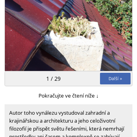
1 / 29
Další »
Pokračujte ve čtení níže ↓
Autor toho vynálezu vystudoval zahradní a
krajinářskou a architekturu a jeho celoživotní
filozofií je přispět světu řešeními, která nemrhají
prostředky ani časem a komplexně se zabývají