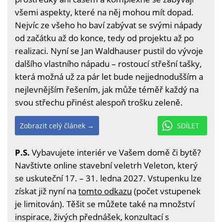
všemi aspekty, které na něj mohou mít dopad.
Nejvíc ze všeho ho baví zabývat se svými nápady
od začátku až do konce, tedy od projektu až po
realizaci. Nyní se Jan Waldhauser pustil do vývoje
dalšího vlastního nápadu – rostoucí střešní tašky,
která možná už za pár let bude nejjednodušším a
nejlevnějším řešením, jak může téměř každý na
svou střechu přinést alespoň trošku zeleně.
Zobrazit celý článek →
SDÍLET
P.S.
Vybavujete interiér ve Vašem domě či bytě?
Navštivte online stavební veletrh Veleton, který
se uskuteční 17. – 31. ledna 2027. Vstupenku lze
získat již nyní na
tomto odkazu
(počet vstupenek
je limitován). Těšit se můžete také na množství
inspirace, živých přednášek, konzultací s